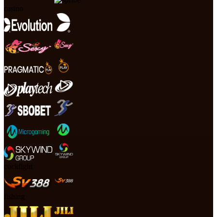
casino
cockfight
fishing