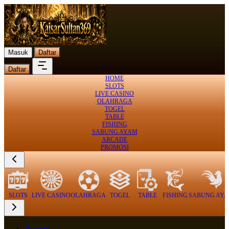
Masuk
Daftar
Daftar
HOME
SLOTS
LIVE CASINO
OLAHRAGA
TOGEL
TABLE
FISHING
SABUNG AYAM
ARCADE
PROMOSI
SLOTS
LIVE CASINO
OLAHRAGA
TOGEL
TABLE
FISHING
SABUNG AY
Pasaran