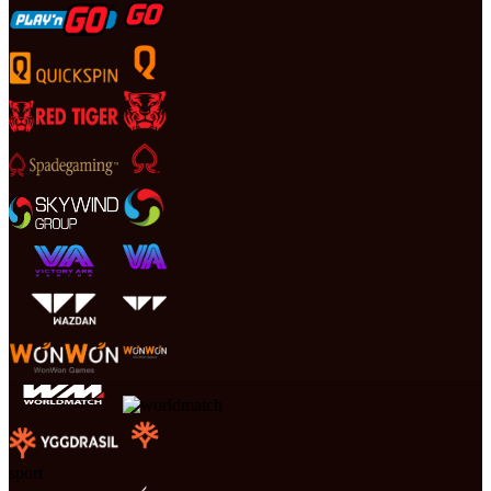
sport