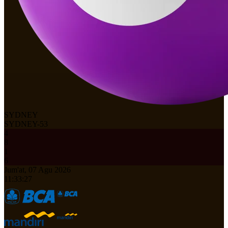
SYDNEY
SYDNEY-53
4
8
1
6
Jum'at, 07 Agu 2026
11:33:26