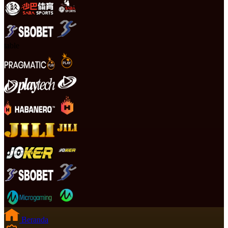
table
Beranda