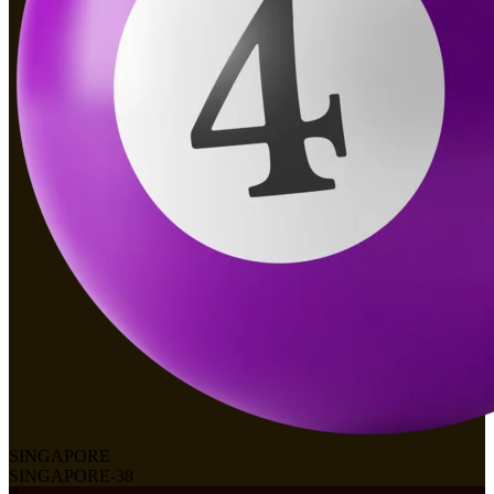
SINGAPORE
SINGAPORE-38